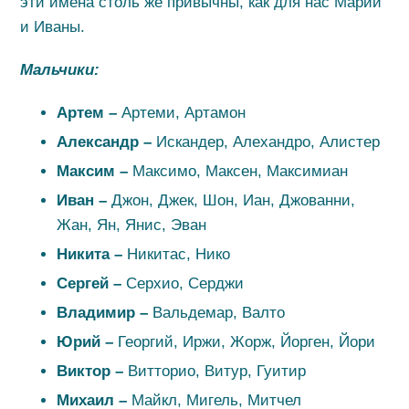
эти имена столь же привычны, как для нас Марии
и Иваны.
Мальчики:
Артем –
Артеми, Артамон
Александр –
Искандер, Алехандро, Алистер
Максим –
Максимо, Максен, Максимиан
Иван –
Джон, Джек, Шон, Иан, Джованни,
Жан, Ян, Янис, Эван
Никита –
Никитас, Нико
Сергей –
Серхио, Серджи
Владимир –
Вальдемар, Валто
Юрий –
Георгий, Иржи, Жорж, Йорген, Йори
Виктор –
Витторио, Витур, Гуитир
Михаил –
Майкл, Мигель, Митчел